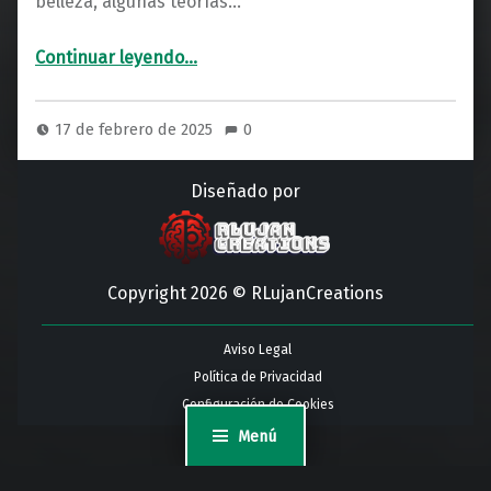
belleza, algunas teorías…
“¿Nos vigilan desde la Luna? Teorías sobre Bases Extraterrestres”
Continuar leyendo
…
17 de febrero de 2025
0
Diseñado por
Copyright 2026 © RLujanCreations
Aviso Legal
Política de Privacidad
Configuración de Cookies
Menú