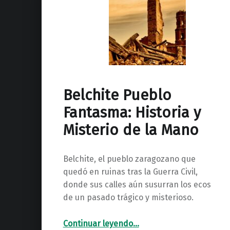
Belchite Pueblo
Fantasma: Historia y
Misterio de la Mano
Belchite, el pueblo zaragozano que
quedó en ruinas tras la Guerra Civil,
donde sus calles aún susurran los ecos
de un pasado trágico y misterioso.
“Belchite Pueblo Fantasma: Historia y Misterio de la Mano”
Continuar leyendo
…