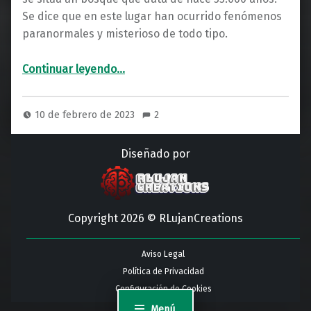
Se dice que en este lugar han ocurrido fenómenos
paranormales y misterioso de todo tipo.
“Desvelado: los secretos del aterrador Bosque Hoia Baciu”
Continuar leyendo
…
10 de febrero de 2023
2
Diseñado por
Copyright 2026 © RLujanCreations
Aviso Legal
Política de Privacidad
Configuración de Cookies
Menú