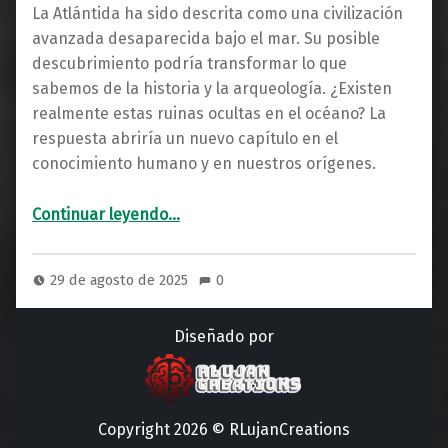
La Atlántida ha sido descrita como una civilización
avanzada desaparecida bajo el mar. Su posible
descubrimiento podría transformar lo que
sabemos de la historia y la arqueología. ¿Existen
realmente estas ruinas ocultas en el océano? La
respuesta abriría un nuevo capítulo en el
conocimiento humano y en nuestros orígenes.
“La Atlántida: ¿La Primera Gran Civilización Avanzada de la Historia?”
Continuar leyendo
…
29 de agosto de 2025
0
Diseñado por
Copyright 2026 © RLujanCreations