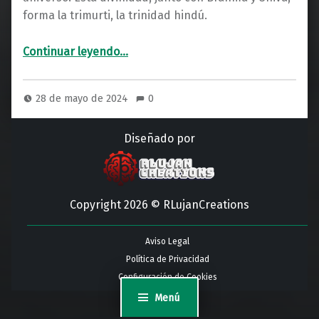
forma la trimurti, la trinidad hindú.
“Vishnu: El Protector del Universo”
Continuar leyendo
…
28 de mayo de 2024
0
Diseñado por
Copyright 2026 © RLujanCreations
Aviso Legal
Política de Privacidad
Configuración de Cookies
Menú