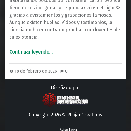
habitaría los bosques de Norteamérica. Su leyenda
tiene raíces indígenas y se popularizó en el siglo XX
gracias a avistamientos y grabaciones famosas.
Aunque existen huellas, vídeos y testimonios, la
ciencia no ha encontrado pruebas concluyentes de
su existencia.
“¿Qué es un Bigfoot?: Toda la Verdad detrás del Sasquatch”
Continuar leyendo
…
18 de febrero de 2026
0
Diseñado por
Copyright 2026 © RLujanCreations
Aviso Legal