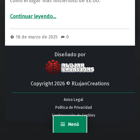
como el lugar más misterioso de EE.UU.
“Skinwalker Ranch: Epicentro de lo Inexplicable”
Continuar leyendo
…
18 de marzo de 2025
0
Diseñado por
Copyright 2026 © RLujanCreations
Aviso Legal
Política de Privacidad
Configuración de Cookies
Menú