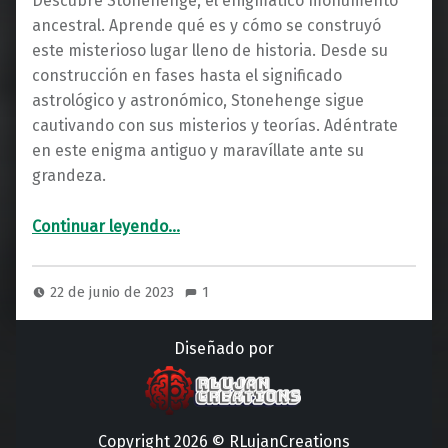
Descubre Stonehenge, el enigmático monumento
ancestral. Aprende qué es y cómo se construyó
este misterioso lugar lleno de historia. Desde su
construcción en fases hasta el significado
astrológico y astronómico, Stonehenge sigue
cautivando con sus misterios y teorías. Adéntrate
en este enigma antiguo y maravíllate ante su
grandeza.
“¿Qué es Stonehenge?: Cómo se levantó este enigmático monumento”
Continuar leyendo
…
22 de junio de 2023
1
Diseñado por
Copyright 2026 © RLujanCreations