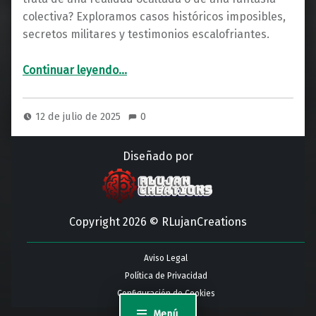
colectiva? Exploramos casos históricos imposibles,
secretos militares y testimonios escalofriantes.
“¿Existe la Teletransportación?: Casos que Desafían la Lógica”
Continuar leyendo
…
12 de julio de 2025
0
Diseñado por
Copyright 2026 © RLujanCreations
Aviso Legal
Política de Privacidad
Configuración de Cookies
Menú