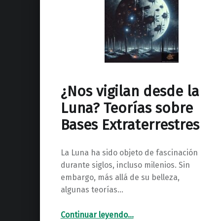
¿Nos vigilan desde la
Luna? Teorías sobre
Bases Extraterrestres
La Luna ha sido objeto de fascinación
durante siglos, incluso milenios. Sin
embargo, más allá de su belleza,
algunas teorías…
“¿Nos vigilan desde la Luna? Teorías sobre Bases Extraterrestres”
Continuar leyendo
…