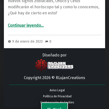
nuevos signos zodiacales, Ofiuco y Cetus
modificarán el horóscopo tal y como lo conocemos,
¿Qué hay de cierto en esto?
“Aviso: Ofiuco no modifica el horóscopo, el Zodiaco se queda como está.”
Continuar leyendo
…
9 de enero de 2023
0
Diseñado por
Copyright 2026 © RLujanCreations
Aviso Legal
Política de Privacidad
Configuración de Cookies