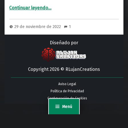
“Historia de Vlad Tepes, todo lo que no sabías”
Continuar leyendo
…
29 de noviembre de 2022
1
Diseñado por
Copyright 2026 © RLujanCreations
Aviso Legal
Política de Privacidad
Configuración de Cookies
Menú