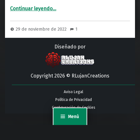
“Historia de Vlad Tepes, todo lo que no sabías”
Continuar leyendo
…
29 de noviembre de 2022
1
Diseñado por
Copyright 2026 © RLujanCreations
Aviso Legal
Política de Privacidad
Configuración de Cookies
Menú