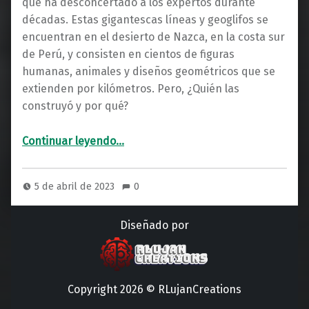
que ha desconcertado a los expertos durante
décadas. Estas gigantescas líneas y geoglifos se
encuentran en el desierto de Nazca, en la costa sur
de Perú, y consisten en cientos de figuras
humanas, animales y diseños geométricos que se
extienden por kilómetros. Pero, ¿Quién las
construyó y por qué?
“Líneas de Nazca Perú: ¿Obra de Extraterrestres o Habilidad Humana?”
Continuar leyendo
…
5 de abril de 2023
0
Diseñado por
Copyright 2026 © RLujanCreations