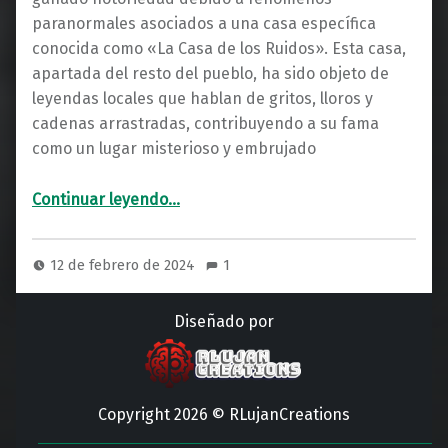
paranormales asociados a una casa específica
conocida como «La Casa de los Ruidos». Esta casa,
apartada del resto del pueblo, ha sido objeto de
leyendas locales que hablan de gritos, lloros y
cadenas arrastradas, contribuyendo a su fama
como un lugar misterioso y embrujado
“Aterradores sucesos en La Cornudilla: ¿Una Aldea Encantada?”
Continuar leyendo
…
12 de febrero de 2024
1
Diseñado por
Copyright 2026 © RLujanCreations