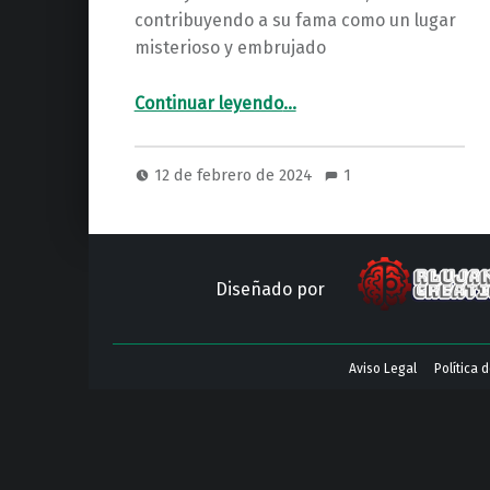
contribuyendo a su fama como un lugar
misterioso y embrujado
“Aterradores sucesos en La Cornudilla: ¿Una Aldea Encantada?”
Continuar leyendo
…
12 de febrero de 2024
1
Diseñado por
Aviso Legal
Política 