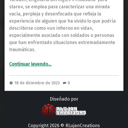
stare», se emplea para caracterizar una mirada
vacía, perpleja y desenfocada que refleja la
experiencia de alguien que ha vivido lo que podría
describirse como «un infierno en vida»,
especialmente asociada con soldados o personas
que han enfrentado situaciones extremadamente
traumáticas.
“Mirada de las Mil Yardas: El Enigma del Alma Vacía”
Continuar leyendo
…
18 de diciembre de 2023
0
Diseñado por
Copyright 2026 © RLujanCreations