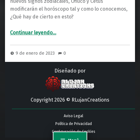
nuevos signos zodiacales, Ofiuco y Cetus
modificarán el horóscopo tal y como lo conocemos,
¿Qué hay de cierto en esto?
“Aviso: Ofiuco no modifica el horóscopo, el Zodiaco se queda como está.”
Continuar leyendo
…
9 de enero de 2023
0
Diseñado por
Copyright 2026 © RLujanCreations
Aviso Legal
Política de Privacidad
Configuración de Cookies