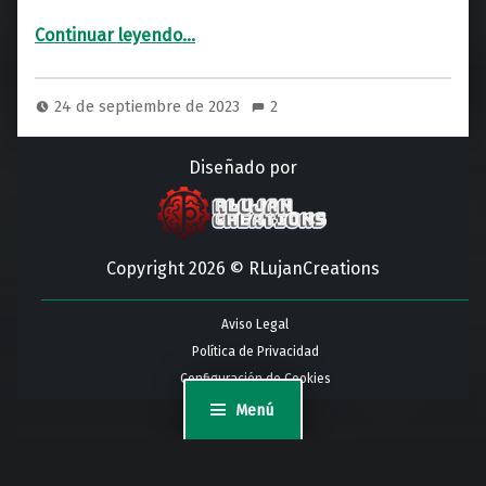
“Belchite Pueblo Fantasma: Historia y Misterio de la Mano”
Continuar leyendo
…
24 de septiembre de 2023
2
Diseñado por
Copyright 2026 © RLujanCreations
Aviso Legal
Política de Privacidad
Configuración de Cookies
Menú