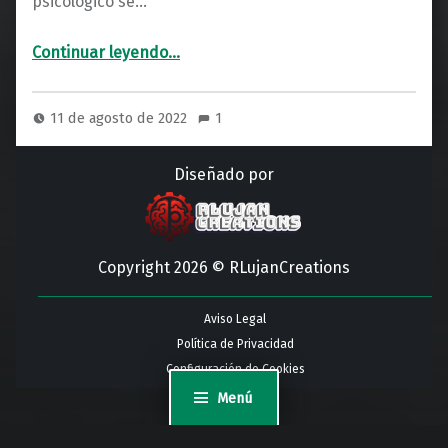
psicológico se…
“Pareidolia: caras creadas por el cerebro”
Continuar leyendo
…
11 de agosto de 2022
1
Diseñado por
Copyright 2026 © RLujanCreations
Aviso Legal
Política de Privacidad
Configuración de Cookies
Menú