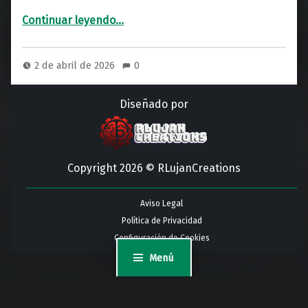
“Signos más compatibles con Acuario: ¿Con quién conecta mejor?”
Continuar leyendo
…
2 de abril de 2026
0
Diseñado por
Copyright 2026 © RLujanCreations
Aviso Legal
Política de Privacidad
Configuración de Cookies
Menú