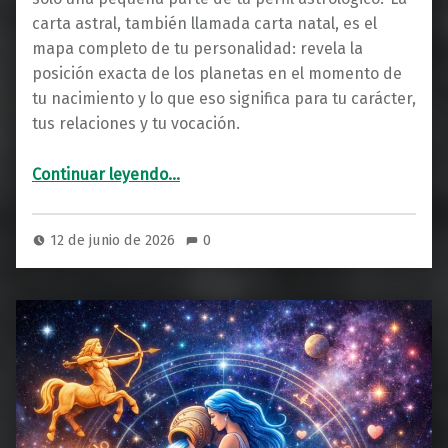
carta astral, también llamada carta natal, es el
mapa completo de tu personalidad: revela la
posición exacta de los planetas en el momento de
tu nacimiento y lo que eso significa para tu carácter,
tus relaciones y tu vocación.
“Carta astral: Qué es, cómo leerla y todo lo que necesitas saber”
Continuar leyendo
…
12 de junio de 2026
0