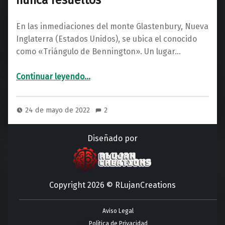
En las inmediaciones del monte Glastenbury, Nueva
Inglaterra (Estados Unidos), se ubica el conocido
como «Triángulo de Bennington». Un lugar…
“El triángulo de Bennington, enigmas nunca resueltos”
Continuar leyendo
…
24 de mayo de 2022
2
Diseñado por
Copyright 2026 © RLujanCreations
Aviso Legal
Política de Privacidad