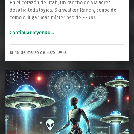
En el corazón de Utah, un rancho de 512 acres
desafía toda lógica. Skinwalker Ranch, conocido
como el lugar más misterioso de EE.UU.
“Skinwalker Ranch: Epicentro de lo Inexplicable”
Continuar leyendo
…
18 de marzo de 2025
0