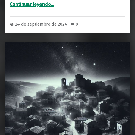
“Inteligencia Artificial: ¿La Clave para Resolver Misterios Paranormales?”
Continuar leyendo
…
24 de septiembre de 2024
0